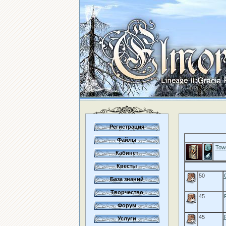
Регистрация
Файлы
Towe
Кабинет
Квесты
50
База знаний
Творчество
45
Форум
45
Услуги