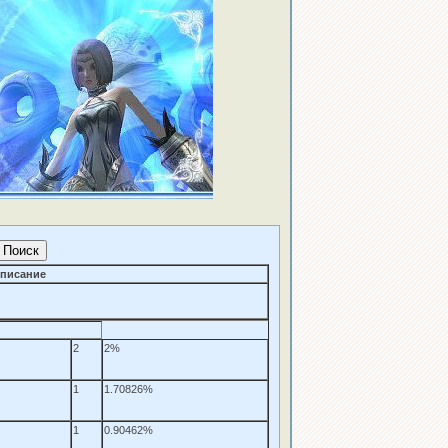
писание
2
2%
1
1.70826%
1
0.90462%