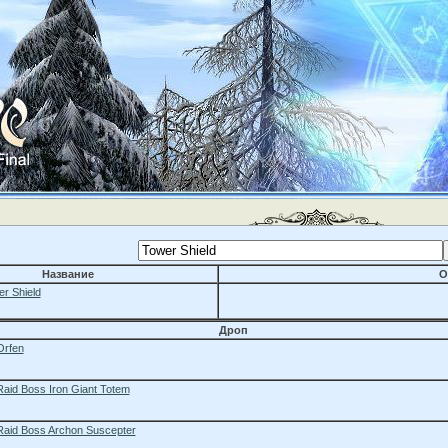
Название
О
r Shield
Дроп
Orfen
Raid Boss Iron Giant Totem
Raid Boss Archon Suscepter