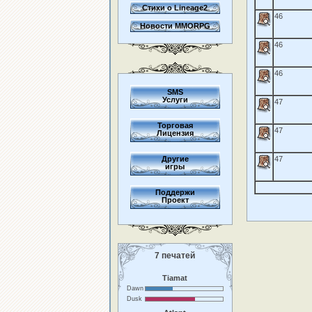
Стихи о Lineage2
46
Новости MMORPG
46
46
SMS
Услуги
47
Торговая
47
Лицензия
Другие
47
игры
Поддержи
Проект
7 печатей
Tiamat
Dawn
Dusk