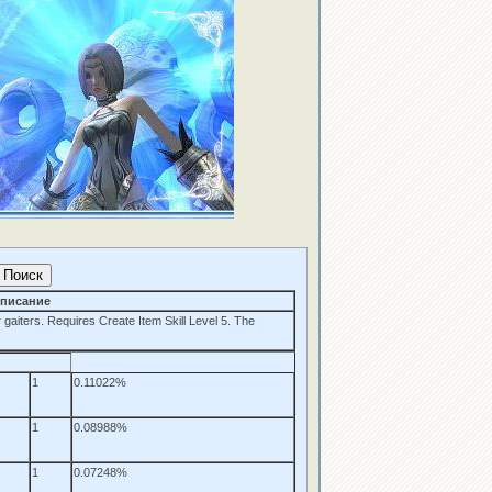
писание
gaiters. Requires Create Item Skill Level 5. The
1
0.11022%
1
0.08988%
1
0.07248%