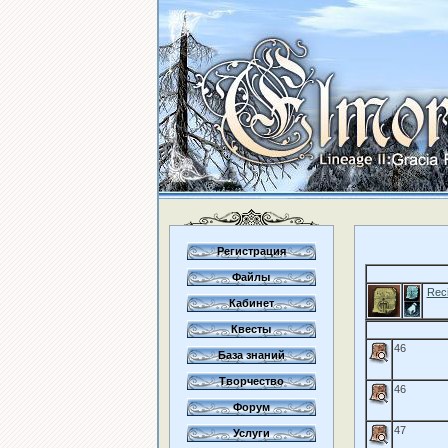
Регистрация
Файлы
Reci
Кабинет
Квесты
46
База знаний
Творчество
46
Форум
47
Услуги