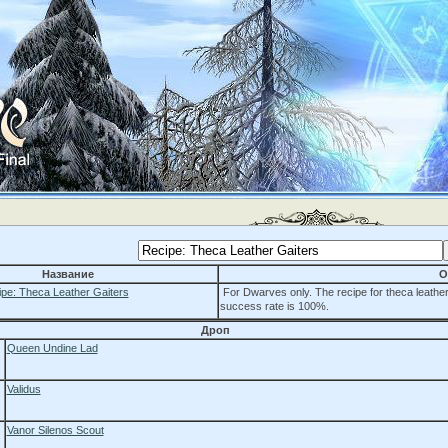
Название
О
pe: Theca Leather Gaiters
For Dwarves only. The recipe for theca leather 
success rate is 100%.
Дроп
Queen Undine Lad
Validus
Vanor Silenos Scout