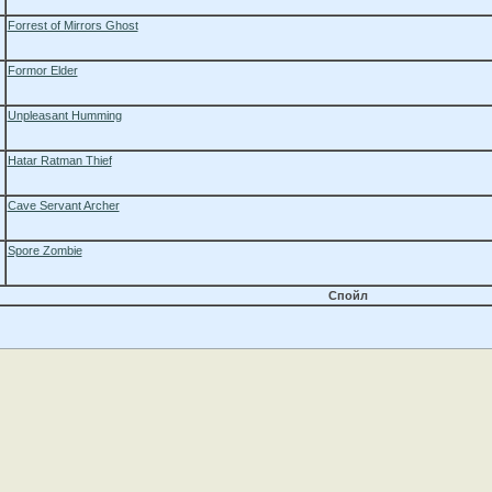
Forrest of Mirrors Ghost
Formor Elder
Unpleasant Humming
Hatar Ratman Thief
Cave Servant Archer
Spore Zombie
Спойл