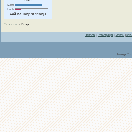
Atlant
Dawn
Dusk
Сейчас:
неделя победы
Elmore.ru
/ Drop
Новости
|
Регистрация
|
Файлы
|
Каби
Lineage 2 i