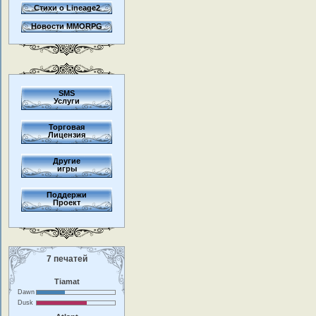
Стихи о Lineage2
Новости MMORPG
SMS
Услуги
Торговая
Лицензия
Другие
игры
Поддержи
Проект
7 печатей
Tiamat
Dawn
Dusk