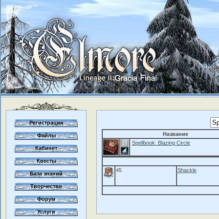
Регистрация
Название
Файлы
Spellbook: Blazing Circle
Кабинет
Квесты
45
Shackle
База знаний
Творчество
Форум
Услуги