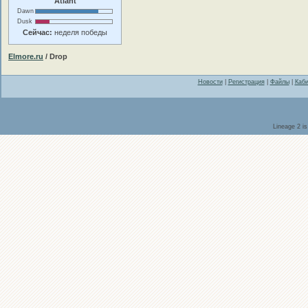
Atlant
Dawn
Dusk
Сейчас:
неделя победы
Elmore.ru
/ Drop
Новости
|
Регистрация
|
Файлы
|
Каби
Lineage 2 i