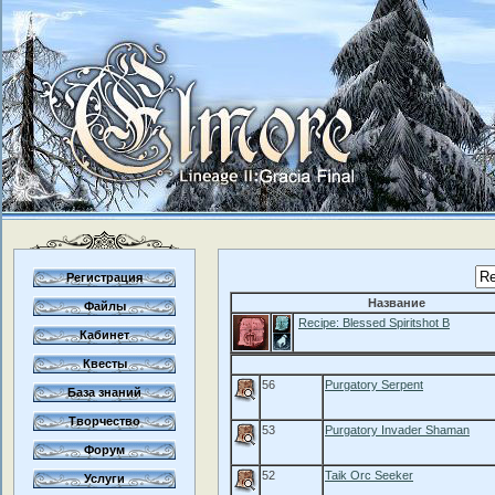
Регистрация
Название
Файлы
Recipe: Blessed Spiritshot B
Кабинет
Квесты
56
Purgatory Serpent
База знаний
Творчество
53
Purgatory Invader Shaman
Форум
52
Taik Orc Seeker
Услуги