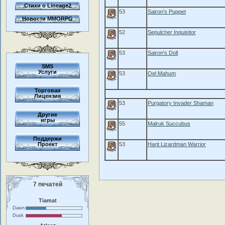
Стихи о Lineage2
53
Sairon's Puppet
Новости MMORPG
52
Sepulcher Inquisitor
53
Sairon's Doll
SMS
Услуги
53
Oel Mahum
Торговая
Лицензия
53
Purgatory Invader Shaman
Другие
игры
55
Malruk Succubus
Поддержи
Проект
53
Harit Lizardman Warrior
7 печатей
Tiamat
Dawn
Dusk