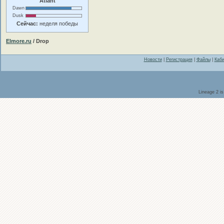
Atlant
Dawn
Dusk
Сейчас:
неделя победы
Elmore.ru
/ Drop
Новости
|
Регистрация
|
Файлы
|
Каби
Lineage 2 i