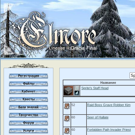
Регистрация
Название
Файлы
Sprite's Staff Head
Кабинет
Квесты
52
Raid Boss Grave Robber Kim
База знаний
Творчество
60
Seer of Hallate
Форум
60
Forbidden Path Invader Priest
Услуги