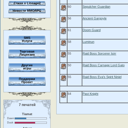
Стихи о Lineage2
60
Sepulcher Guardian
Новости MMORPG
56
Ancient Gargoyle
61
Doom Guard
SMS
Услуги
58
Luminun
Торговая
55
Raid Boss Sorcerer Isirr
Лицензия
Другие
50
Raid Boss Carnage Lord Gato
игры
55
Raid Boss Eva's Spirit Niniel
Поддержи
Проект
64
Past Knight
7 печатей
Tiamat
Dawn
Dusk