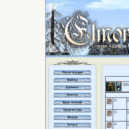
Регистрация
Файлы
Mith
Кабинет
Квесты
25
R
База знаний
Творчество
25
R
Форум
35
O
Услуги