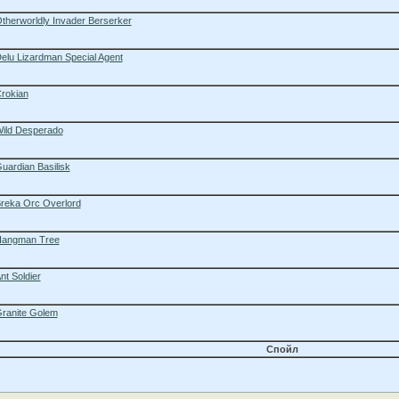
therworldly Invader Berserker
elu Lizardman Special Agent
rokian
ild Desperado
uardian Basilisk
reka Orc Overlord
angman Tree
nt Soldier
ranite Golem
Спойл