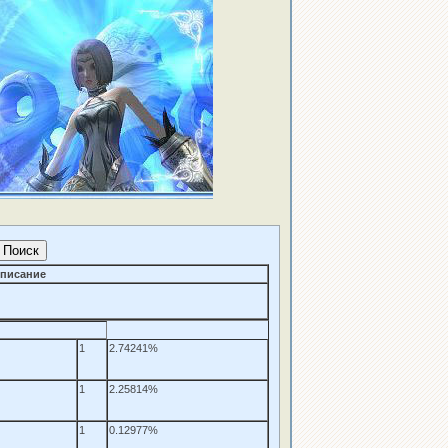
писание
1
2.74241%
1
2.25814%
1
0.12977%