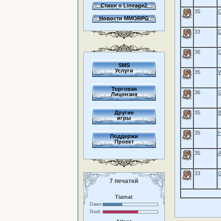
Стихи о Lineage2
35
O
Новости MMORPG
33
D
36
C
SMS
Услуги
35
W
Торговая
36
G
Лицензия
Другие
35
B
игры
35
H
Поддержи
Проект
35
A
33
G
7 печатей
Tiamat
Dawn
Dusk