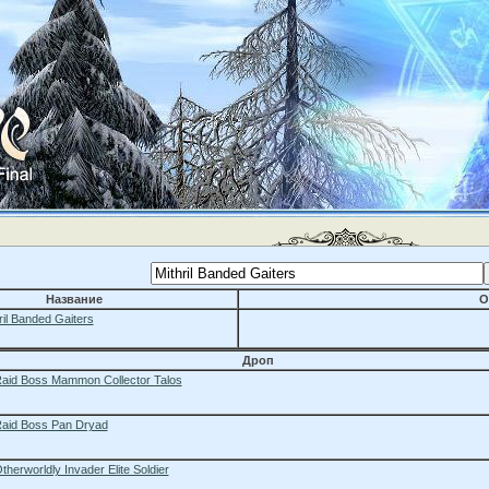
Название
О
ril Banded Gaiters
Дроп
aid Boss Mammon Collector Talos
aid Boss Pan Dryad
therworldly Invader Elite Soldier