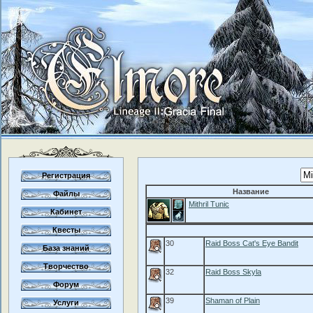
Регистрация
Название
Файлы
Mithril Tunic
Кабинет
Квесты
30
Raid Boss Cat's Eye Bandit
База знаний
Творчество
32
Raid Boss Skyla
Форум
39
Shaman of Plain
Услуги