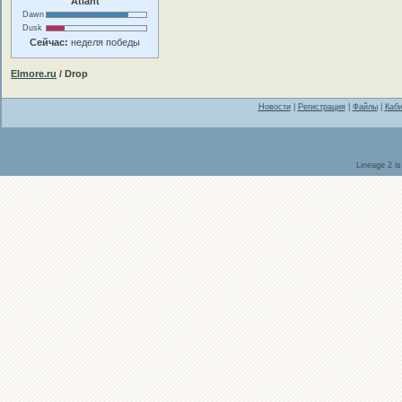
Atlant
Dawn
Dusk
Сейчас:
неделя победы
Elmore.ru
/ Drop
Новости
|
Регистрация
|
Файлы
|
Каби
Lineage 2 i