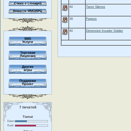
Стихи о Lineage2
40
Tanor Silenos
Новости MMORPG
38
Pageos
40
Dimension Invader Soldier
SMS
Услуги
Торговая
Лицензия
Другие
игры
Поддержи
Проект
7 печатей
Tiamat
Dawn
Dusk