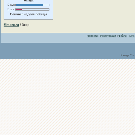
Atlant
Dawn
Dusk
Сейчас:
неделя победы
Elmore.ru
/ Drop
Новости
|
Регистрация
|
Файлы
|
Каби
Lineage 2 i