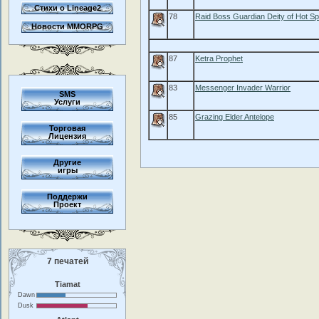
Стихи о Lineage2
78
Raid Boss Guardian Deity of Hot Sp
Новости MMORPG
87
Ketra Prophet
83
Messenger Invader Warrior
SMS
Услуги
85
Grazing Elder Antelope
Торговая
Лицензия
Другие
игры
Поддержи
Проект
7 печатей
Tiamat
Dawn
Dusk