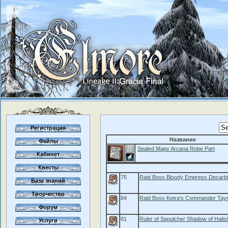
Регистрация
Название
Файлы
Sealed Major Arcana Robe Part
Кабинет
Квесты
75
Raid Boss Bloody Empress Decarb
База знаний
Творчество
84
Raid Boss Ketra's Commander Tay
Форум
81
Ruler of Sepulcher Shadow of Halis
Услуги