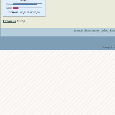
Atlant
Dawn
Dusk
Сейчас:
неделя победы
Elmore.ru
/ Drop
Новости
|
Регистрация
|
Файлы
|
Каби
Lineage 2 i