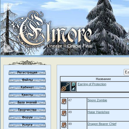
Регистрация
Название
Файлы
Earring of Protection
Кабинет
Квесты
47
Spore Zombie
База знаний
Творчество
49
Hatar Hanishee
Форум
49
Dragon Bearer Chief
Услуги