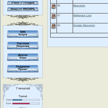
Стихи о Lineage2
49
Musveren
Новости MMORPG
47
Nightmare Lord
49
Greater Musveren
SMS
Услуги
Торговая
Лицензия
Другие
игры
Поддержи
Проект
7 печатей
Tiamat
Dawn
Dusk