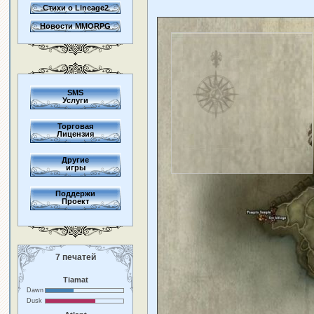
Стихи о Lineage2
Новости MMORPG
SMS
Услуги
Торговая
Лицензия
Другие
игры
Поддержи
Проект
7 печатей
Tiamat
Dawn
Dusk