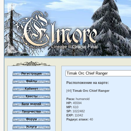
Регистрация
Файлы
Расположение на карте:
Кабинет
[44]
Timak Orc Chief Ranger
Квесты
Раса:
humanoid
HP:
45594
База знаний
MP:
610
SP:
1022482
Творчество
EXP:
11042
Форум
Радиус атаки:
40
Услуги