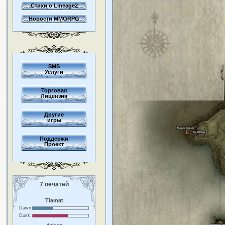
Стихи о Lineage2
Новости MMORPG
SMS
Услуги
Торговая
Лицензия
Другие
игры
Поддержи
Проект
7 печатей
Tiamat
Dawn
Dusk