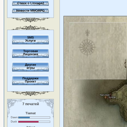
Стихи о Lineage2
Новости MMORPG
SMS
Услуги
Торговая
Лицензия
Другие
игры
Поддержи
Проект
7 печатей
Tiamat
Dawn
Dusk