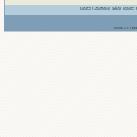
Новости
|
Регистрация
|
Файлы
|
Кабинет
|
Lineage 2 is a tr