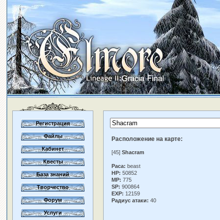
Регистрация
Файлы
Расположение на карте:
Кабинет
[45]
Shacram
Квесты
Раса:
beast
HP:
50852
База знаний
MP:
775
SP:
900864
Творчество
EXP:
12159
Форум
Радиус атаки:
40
Услуги