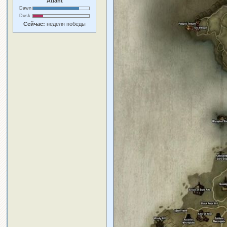
Atlant
Dawn
Dusk
Сейчас:
неделя победы