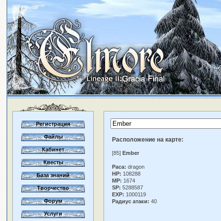
Регистрация
Файлы
Расположение на карте:
Кабинет
[85]
Ember
Квесты
Раса:
dragon
HP:
108288
База знаний
MP:
1674
SP:
5288587
Творчество
EXP:
1000119
Форум
Радиус атаки:
40
Услуги