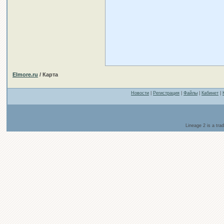
Elmore.ru
/ Карта
Новости
|
Регистрация
|
Файлы
|
Кабинет
|
Lineage 2 is a tr