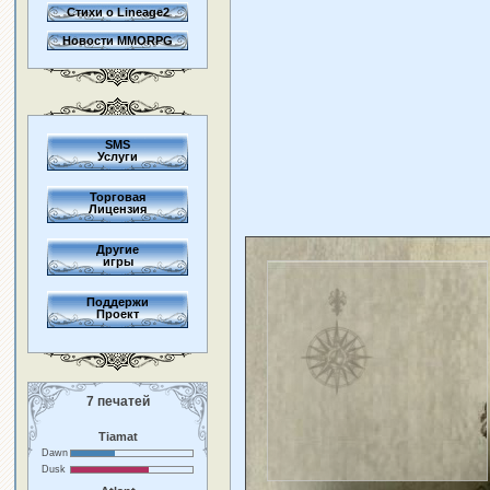
Стихи о Lineage2
Новости MMORPG
SMS
Услуги
Торговая
Лицензия
Другие
игры
Поддержи
Проект
7 печатей
Tiamat
Dawn
Dusk