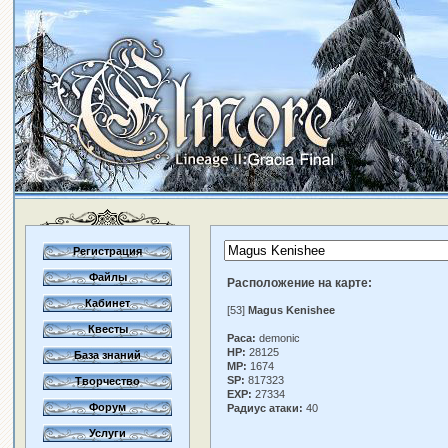
Регистрация
Файлы
Расположение на карте:
Кабинет
[53]
Magus Kenishee
Квесты
Раса:
demonic
HP:
28125
База знаний
MP:
1674
SP:
817323
Творчество
EXP:
27334
Форум
Радиус атаки:
40
Услуги