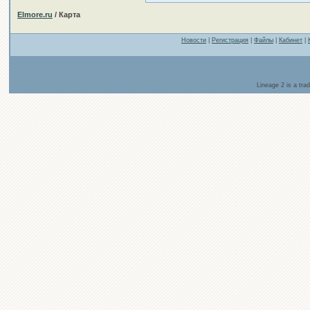
Elmore.ru
/ Карта
Новости
|
Регистрация
|
Файлы
|
Кабинет
|
Lineage 2 is a tr