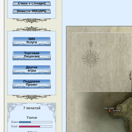
Стихи о Lineage2
Новости MMORPG
SMS
Услуги
Торговая
Лицензия
Другие
игры
Поддержи
Проект
7 печатей
Tiamat
Dawn
Dusk