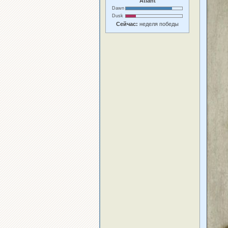
Atlant
Dawn
Dusk
Сейчас:
неделя победы