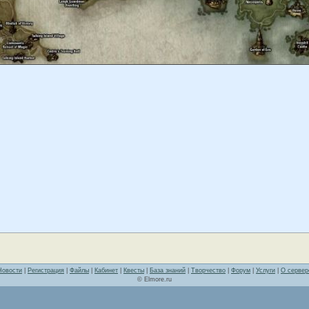
Новости
|
Регистрация
|
Файлы
|
Кабинет
|
Квесты
|
База знаний
|
Творчество
|
Форум
|
Услуги
|
О сервер
© Elmore.ru