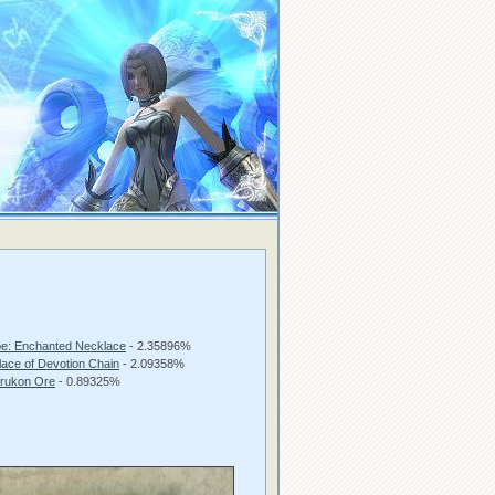
pe: Enchanted Necklace
- 2.35896%
ace of Devotion Chain
- 2.09358%
arukon Ore
- 0.89325%