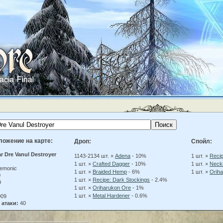
ложение на карте:
Дроп:
Спойл:
r Dre Vanul Destroyer
1143-2134 шт. ×
Adena
- 10%
1 шт. ×
Reci
1 шт. ×
Crafted Dagger
- 10%
1 шт. ×
Neckl
emonic
1 шт. ×
Braided Hemp
- 6%
1 шт. ×
Orih
0
1 шт. ×
Recipe: Dark Stockings
- 2.4%
9
1 шт. ×
Oriharukon Ore
- 1%
1 шт. ×
Metal Hardener
- 0.6%
09
 атаки:
40