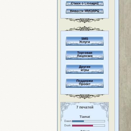
Стихи о Lineage2
Новости MMORPG
SMS
Услуги
Торговая
Лицензия
Другие
игры
Поддержи
Проект
7 печатей
Tiamat
Dawn
Dusk