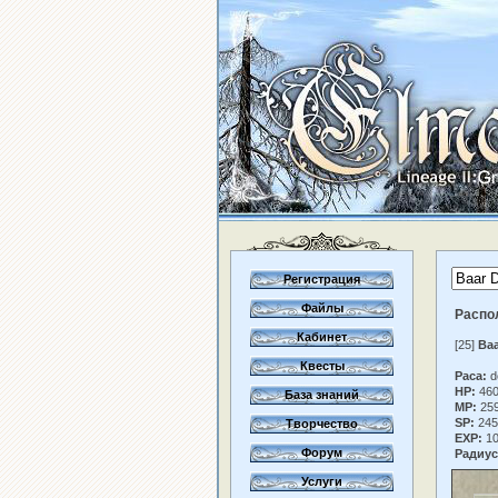
Регистрация
Файлы
Распо
Кабинет
[25]
Baa
Квесты
Раса:
d
HP:
46
База знаний
MP:
25
SP:
245
Творчество
EXP:
10
Форум
Радиус
Услуги