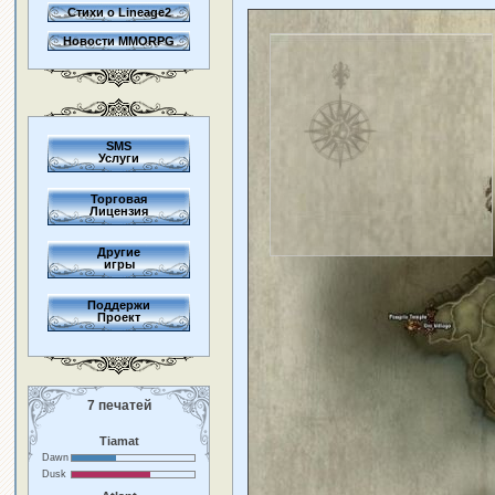
Стихи о Lineage2
Новости MMORPG
SMS
Услуги
Торговая
Лицензия
Другие
игры
Поддержи
Проект
7 печатей
Tiamat
Dawn
Dusk