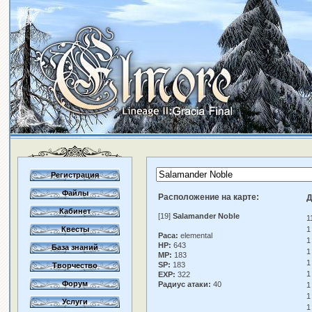
Регистрация
Файлы
Расположение на карте:
Д
Кабинет
[19]
Salamander Noble
1
Квесты
1
Раса:
elemental
1
HP:
643
База знаний
1
MP:
183
1
SP:
183
Творчество
1
EXP:
322
Форум
Радиус атаки:
40
1
1
Услуги
1