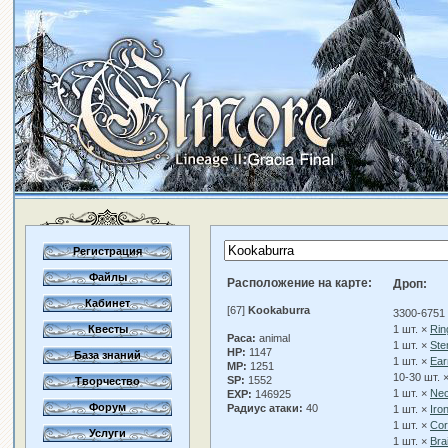
Регистрация
Файлы
Расположение на карте:
Дроп:
Кабинет
[67]
Kookaburra
3300-6751
Квесты
1 шт. ×
Rin
Раса:
animal
1 шт. ×
St
HP:
1147
База знаний
1 шт. ×
Ear
MP:
1251
10-30 шт. 
SP:
1552
Творчество
1 шт. ×
Nec
EXP:
146925
Форум
Радиус атаки:
40
1 шт. ×
Iro
1 шт. ×
Cor
Услуги
1 шт. ×
Bra