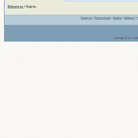
Elmore.ru
/ Карта
Новости
|
Регистрация
|
Файлы
|
Кабинет
|
Lineage 2 is a tr