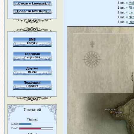
1 шт. ×
Mol
Стихи о Lineage2
1 шт. ×
Rin
Новости MMORPG
1 шт. ×
Ear
1 шт. ×
Nec
1 шт. ×
Rec
SMS
Услуги
Торговая
Лицензия
Другие
игры
Поддержи
Проект
7 печатей
Tiamat
Dawn
Dusk