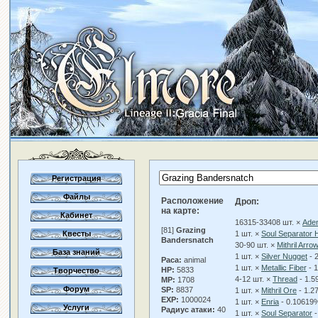
Регистрация
Файлы
Расположение
Дроп:
на карте:
Кабинет
16315-33408 шт. ×
Ade
[81]
Grazing
Квесты
1 шт. ×
Soul Separator 
Bandersnatch
30-90 шт. ×
Mithril Arro
База знаний
1 шт. ×
Silver Nugget
- 
Раса:
animal
1 шт. ×
Metallic Fiber
- 
HP:
5833
Творчество
4-12 шт. ×
Thread
- 1.
MP:
1708
Форум
SP:
8837
1 шт. ×
Mithril Ore
- 1.2
EXP:
1000024
1 шт. ×
Enria
- 0.10619
Услуги
Радиус атаки:
40
1 шт. ×
Soul Separator
-