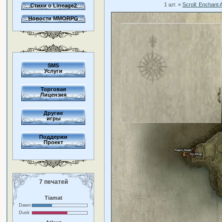
1 шт. ×
Scroll: Enchant
Стихи о Lineage2
Новости MMORPG
SMS
Услуги
Торговая
Лицензия
Другие
игры
Поддержи
Проект
7 печатей
Tiamat
Dawn
Dusk