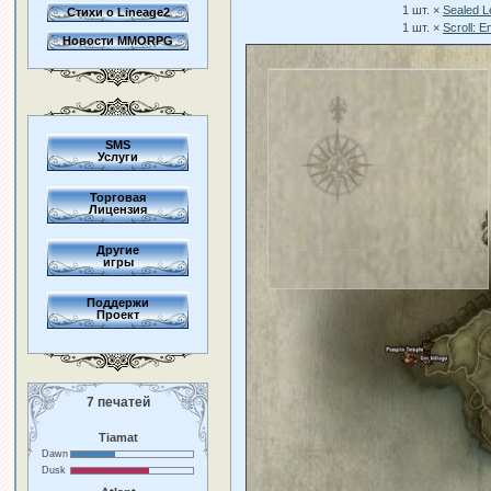
1 шт. ×
Sealed L
Стихи о Lineage2
1 шт. ×
Scroll: 
Новости MMORPG
SMS
Услуги
Торговая
Лицензия
Другие
игры
Поддержи
Проект
7 печатей
Tiamat
Dawn
Dusk