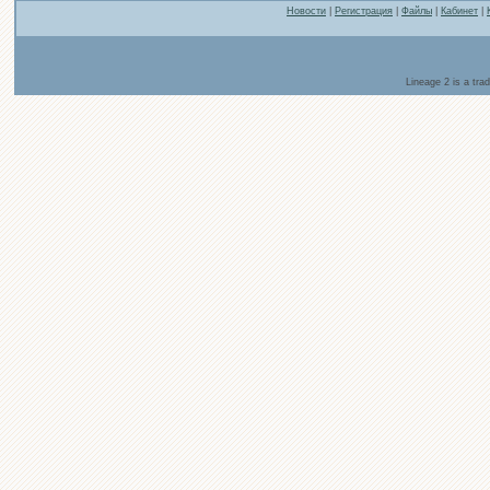
Новости
|
Регистрация
|
Файлы
|
Кабинет
|
Lineage 2 is a tr