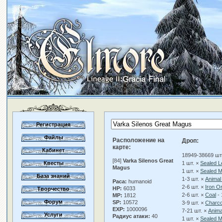
Регистрация
Файлы
Расположение на
Дроп:
карте:
Кабинет
18949-38669 шт
[84]
Varka Silenos Great
Квесты
1 шт. ×
Sealed L
Magus
1 шт. ×
Sealed M
База знаний
1-3 шт. ×
Animal
Раса:
humanoid
2-6 шт. ×
Iron O
HP:
6033
Творчество
2-6 шт. ×
Coal
- 
MP:
1812
Форум
SP:
10572
3-9 шт. ×
Charco
EXP:
1000096
7-21 шт. ×
Anima
Услуги
Радиус атаки:
40
1 шт. ×
Sealed M