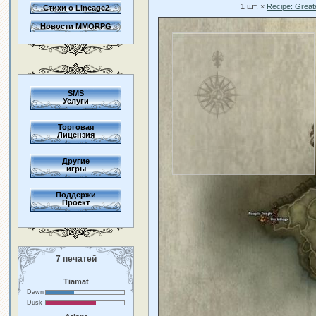
1 шт. ×
Recipe: Grea
Стихи о Lineage2
Новости MMORPG
SMS
Услуги
Торговая
Лицензия
Другие
игры
Поддержи
Проект
7 печатей
Tiamat
Dawn
Dusk