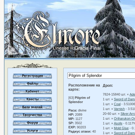
Регистрация
Файлы
Расположение на
Дроп:
карте:
Кабинет
7824-15840 шт. ×
Ad
[63]
Pilgrim of
Квесты
1 шт. ×
Sword of Dam
Splendor
1 шт. ×
Coal
- 3.5100
База знаний
1 шт. ×
Varnish
- 3.5
Раса:
divine
20-60 шт. ×
Silver Ar
HP:
2089
Творчество
1 шт. ×
Oriharukon O
MP:
1127
Форум
SP:
3502
1 шт. ×
Asofe
- 0.117
EXP:
90203
1 шт. ×
Mold Glue
- 0
Услуги
Радиус атаки:
40
1 шт. ×
Sword of Dam