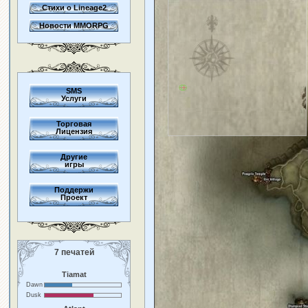
Стихи о Lineage2
Новости MMORPG
SMS
Услуги
Торговая
Лицензия
Другие
игры
Поддержи
Проект
7 печатей
Tiamat
Dawn
Dusk