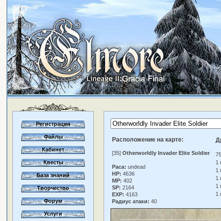
Регистрация
Файлы
Расположение на карте:
Д
Кабинет
[35]
Otherworldly Invader Elite Soldier
7
Квесты
1 
Раса:
undead
1 
HP:
4636
База знаний
1 
MP:
402
1 
SP:
2164
Творчество
1 
EXP:
4163
Форум
Радиус атаки:
40
Услуги