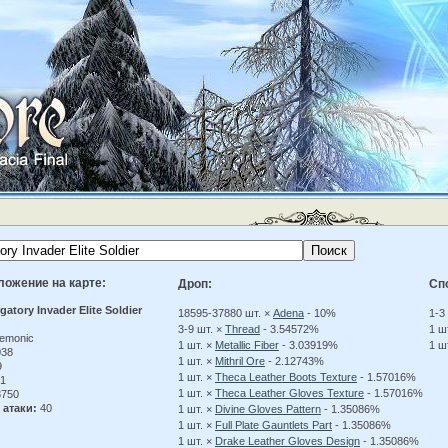
ложение на карте:
Дроп:
Сп
gatory Invader Elite Soldier
18595-37880 шт. ×
Adena
- 10%
1-3
3-9 шт. ×
Thread
- 3.54572%
1 ш
emonic
1 шт. ×
Metallic Fiber
- 3.03919%
1 ш
38
1 шт. ×
Mithril Ore
- 2.12743%
9
1 шт. ×
Theca Leather Boots Texture
- 1.57016%
1
1 шт. ×
Theca Leather Gloves Texture
- 1.57016%
750
 атаки:
40
1 шт. ×
Divine Gloves Pattern
- 1.35086%
1 шт. ×
Full Plate Gauntlets Part
- 1.35086%
1 шт. ×
Drake Leather Gloves Design
- 1.35086%