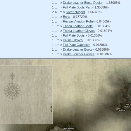
1 шт. ×
Drake Leather Boots Design
- 1.35086%
1 шт. ×
Full Plate Boots Part
- 1.35086%
2-6 шт. ×
Silver Nugget
- 1.06372%
1 шт. ×
Enria
- 0.17729%
1 шт. ×
Recipe: Avadon Robe
- 0.04665%
1 шт. ×
Theca Leather Boots
- 0.01804%
1 шт. ×
Theca Leather Gloves
- 0.01804%
1 шт. ×
Full Plate Boots
- 0.01386%
1 шт. ×
Divine Gloves
- 0.01386%
1 шт. ×
Full Plate Gauntlets
- 0.01386%
1 шт. ×
Drake Leather Boots
- 0.01386%
1 шт. ×
Drake Leather Gloves
- 0.01386%