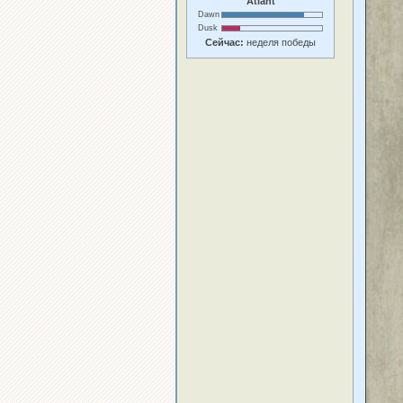
Atlant
Dawn
Dusk
Сейчас:
неделя победы