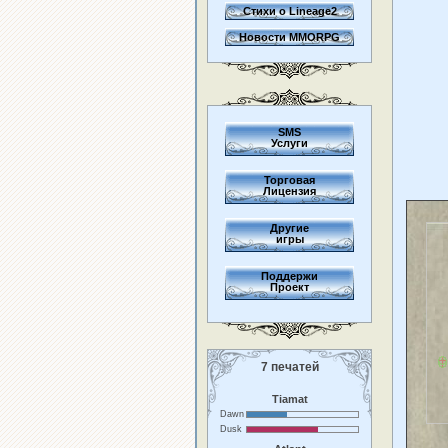
Стихи о Lineage2
Новости MMORPG
SMS
Услуги
Торговая
Лицензия
Другие
игры
Поддержи
Проект
7 печатей
Tiamat
Dawn
Dusk