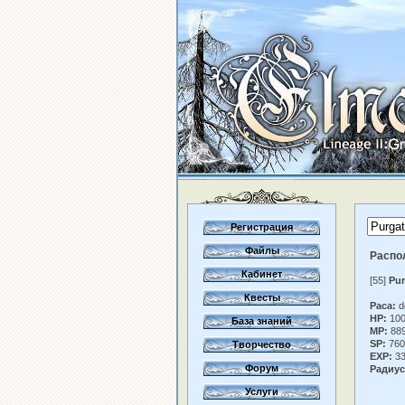
Регистрация
Файлы
Распо
Кабинет
[55]
Pur
Квесты
Раса:
d
HP:
100
База знаний
MP:
88
SP:
760
Творчество
EXP:
33
Форум
Радиус
Услуги