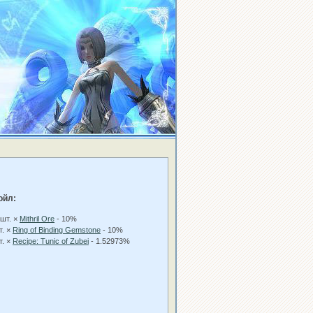
ойл:
 шт. ×
Mithril Ore
- 10%
т. ×
Ring of Binding Gemstone
- 10%
т. ×
Recipe: Tunic of Zubei
- 1.52973%