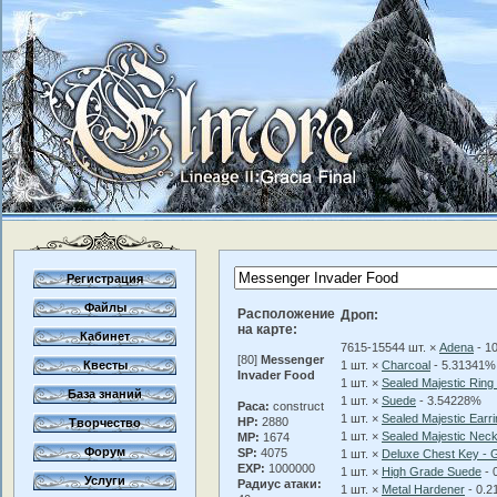
Регистрация
Файлы
Расположение
Дроп:
на карте:
Кабинет
7615-15544 шт. ×
Adena
- 1
[80]
Messenger
Квесты
1 шт. ×
Charcoal
- 5.31341%
Invader Food
1 шт. ×
Sealed Majestic Rin
База знаний
1 шт. ×
Suede
- 3.54228%
Раса:
construct
1 шт. ×
Sealed Majestic Ear
HP:
2880
Творчество
1 шт. ×
Sealed Majestic Nec
MP:
1674
Форум
SP:
4075
1 шт. ×
Deluxe Chest Key - 
EXP:
1000000
1 шт. ×
High Grade Suede
- 
Услуги
Радиус атаки:
1 шт. ×
Metal Hardener
- 0.