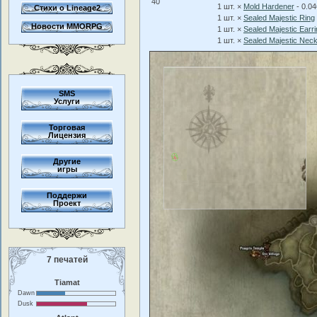
40
1 шт. ×
Mold Hardener
- 0.0
Стихи о Lineage2
1 шт. ×
Sealed Majestic Ring
Новости MMORPG
1 шт. ×
Sealed Majestic Earr
1 шт. ×
Sealed Majestic Nec
SMS
Услуги
Торговая
Лицензия
Другие
игры
Поддержи
Проект
7 печатей
Tiamat
Dawn
Dusk