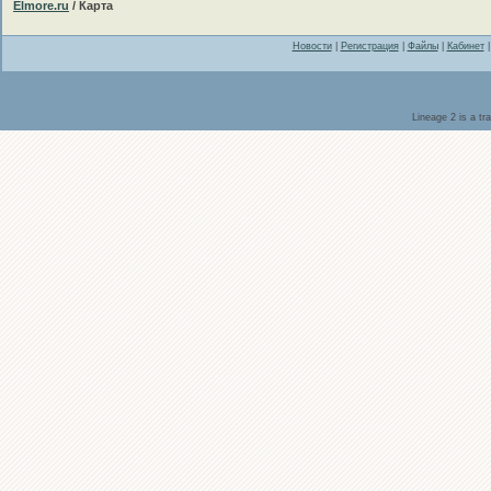
Elmore.ru
/ Карта
Новости
|
Регистрация
|
Файлы
|
Кабинет
Lineage 2 is a t