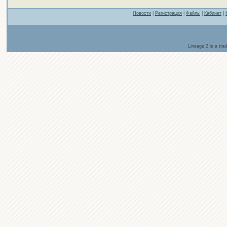
Новости
|
Регистрация
|
Файлы
|
Кабинет
|
Lineage 2 is a tr