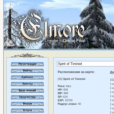
Регистрация
Файлы
Расположение на карте:
Др
Кабинет
[55]
Spirit of Timiniel
15
Квесты
1 ш
Раса:
fairy
1 ш
HP:
836
База знаний
1 ш
MP:
889
1 ш
SP:
624
Творчество
1 ш
EXP:
33750
Форум
Радиус атаки:
40
1 ш
1 ш
Услуги
1 ш