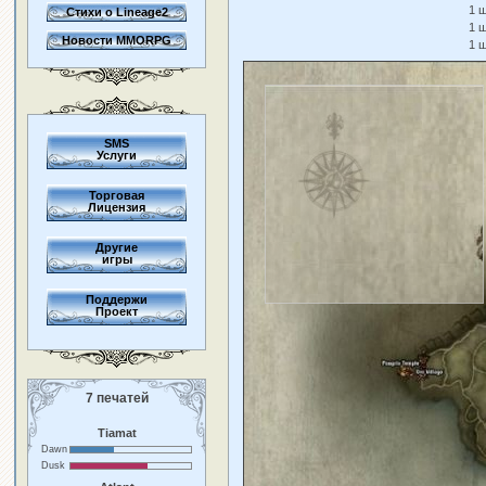
1 ш
Стихи о Lineage2
1 ш
Новости MMORPG
1 ш
SMS
Услуги
Торговая
Лицензия
Другие
игры
Поддержи
Проект
7 печатей
Tiamat
Dawn
Dusk