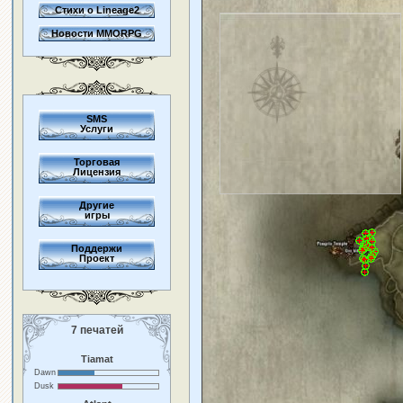
Стихи о Lineage2
Новости MMORPG
SMS
Услуги
Торговая
Лицензия
Другие
игры
Поддержи
Проект
7 печатей
Tiamat
Dawn
Dusk