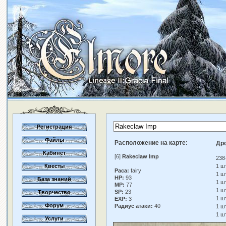
Регистрация
Файлы
Расположение на карте:
Др
Кабинет
[6]
Rakeclaw Imp
238
Квесты
1 ш
Раса:
fairy
1 ш
HP:
93
База знаний
1 ш
MP:
77
1 ш
SP:
23
Творчество
1 ш
EXP:
3
Форум
Радиус атаки:
40
1 ш
1 ш
Услуги