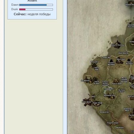
Atlant
Dawn
Dusk
Сейчас:
неделя победы