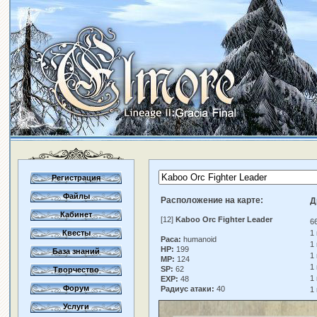
Регистрация
Файлы
Расположение на карте:
Д
Кабинет
[12]
Kaboo Orc Fighter Leader
6
Квесты
1
Раса:
humanoid
1
HP:
199
База знаний
1
MP:
124
1
SP:
62
Творчество
1
EXP:
48
Форум
Радиус атаки:
40
1
Услуги