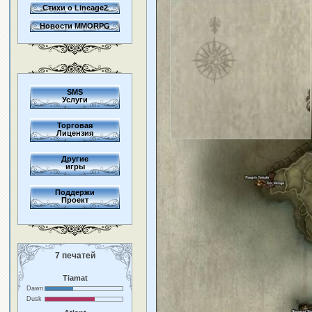
Стихи о Lineage2
Новости MMORPG
SMS
Услуги
Торговая
Лицензия
Другие
игры
Поддержи
Проект
7 печатей
Tiamat
Dawn
Dusk