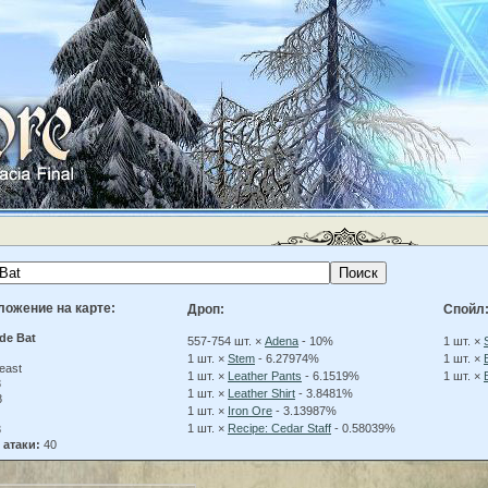
ложение на карте:
Дроп:
Спойл
de Bat
557-754 шт. ×
Adena
- 10%
1 шт. ×
1 шт. ×
Stem
- 6.27974%
1 шт. ×
east
1 шт. ×
Leather Pants
- 6.1519%
1 шт. ×
3
1 шт. ×
Leather Shirt
- 3.8481%
8
1 шт. ×
Iron Ore
- 3.13987%
1 шт. ×
Recipe: Cedar Staff
- 0.58039%
3
 атаки:
40