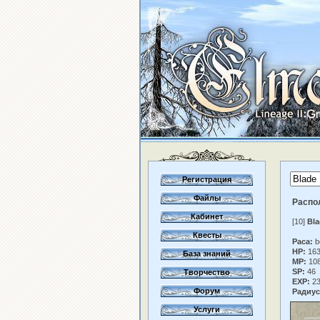
Регистрация
Файлы
Распо
Кабинет
[10]
Bla
Квесты
Раса:
b
HP:
16
База знаний
MP:
10
SP:
46
Творчество
EXP:
2
Форум
Радиус
Услуги