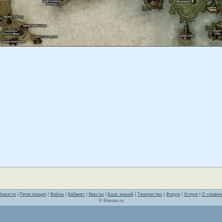
Новости
|
Регистрация
|
Файлы
|
Кабинет
|
Квесты
|
База знаний
|
Творчество
|
Форум
|
Услуги
|
О сервер
© Elmore.ru