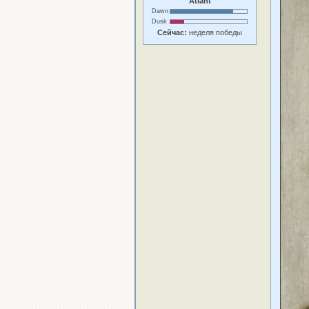
Atlant
Dawn
Dusk
Сейчас:
неделя победы