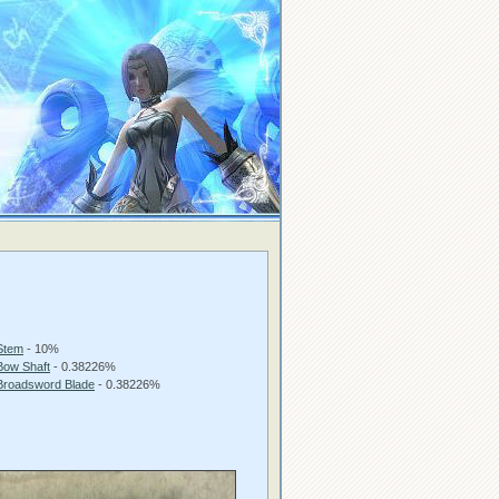
:
Stem
- 10%
Bow Shaft
- 0.38226%
Broadsword Blade
- 0.38226%