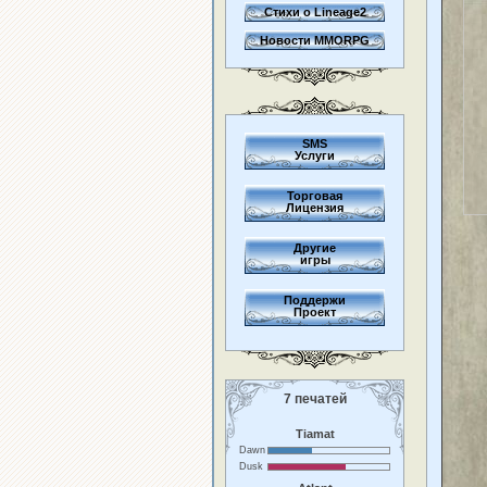
Стихи о Lineage2
Новости MMORPG
SMS
Услуги
Торговая
Лицензия
Другие
игры
Поддержи
Проект
7 печатей
Tiamat
Dawn
Dusk