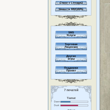
Стихи о Lineage2
Новости MMORPG
SMS
Услуги
Торговая
Лицензия
Другие
игры
Поддержи
Проект
7 печатей
Tiamat
Dawn
Dusk