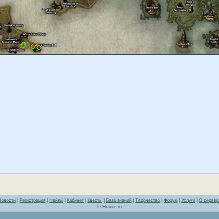
Новости
|
Регистрация
|
Файлы
|
Кабинет
|
Квесты
|
База знаний
|
Творчество
|
Форум
|
Услуги
|
О сервер
© Elmore.ru