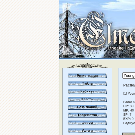
Регистрация
Файлы
Распо
Кабинет
[1]
Youn
Квесты
Раса:
a
HP:
39
База знаний
MP:
40
SP:
7
Творчество
EXP:
0
Форум
Радиус
Услуги