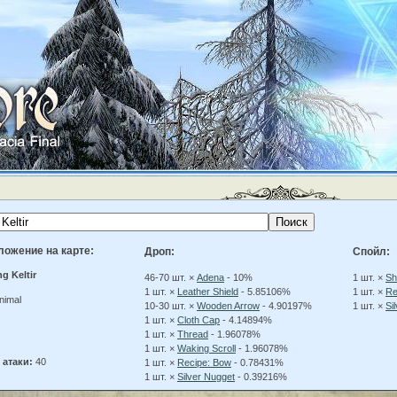
ложение на карте:
Дроп:
Спойл:
g Keltir
46-70 шт. ×
Adena
- 10%
1 шт. ×
Sh
1 шт. ×
Leather Shield
- 5.85106%
1 шт. ×
Re
nimal
10-30 шт. ×
Wooden Arrow
- 4.90197%
1 шт. ×
Si
1 шт. ×
Cloth Cap
- 4.14894%
1 шт. ×
Thread
- 1.96078%
1 шт. ×
Waking Scroll
- 1.96078%
 атаки:
40
1 шт. ×
Recipe: Bow
- 0.78431%
1 шт. ×
Silver Nugget
- 0.39216%