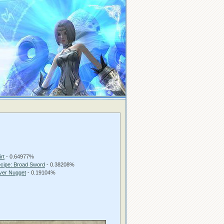
irt
- 0.64977%
cipe: Broad Sword
- 0.38208%
lver Nugget
- 0.19104%