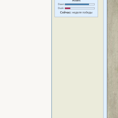
Atlant
Dawn
Dusk
Сейчас:
неделя победы