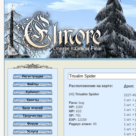
Регистрация
Файлы
Расположение на карте:
Дроп:
Кабинет
[45]
Trisalim Spider
2227-45
Квесты
1 шт. ×
Раса:
bug
1 шт. ×
HP:
1183
База знаний
1 шт. ×
MP:
610
1 шт. ×
SP:
791
Творчество
1 шт. ×
EXP:
12159
Форум
Радиус атаки:
40
1 шт. ×
1 шт. ×
Услуги
1 шт. ×