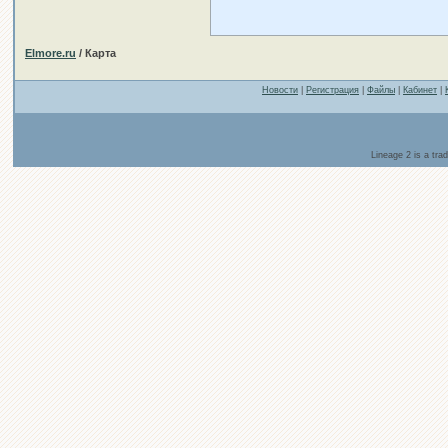
Elmore.ru
/ Карта
Новости
|
Регистрация
|
Файлы
|
Кабинет
|
Lineage 2 is a tr