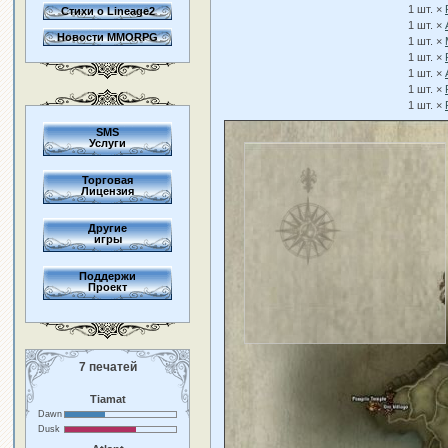
1 шт. ×
Стихи о Lineage2
1 шт. ×
Новости MMORPG
1 шт. ×
1 шт. ×
1 шт. ×
1 шт. ×
1 шт. ×
SMS
Услуги
Торговая
Лицензия
Другие
игры
Поддержи
Проект
7 печатей
Tiamat
Dawn
Dusk