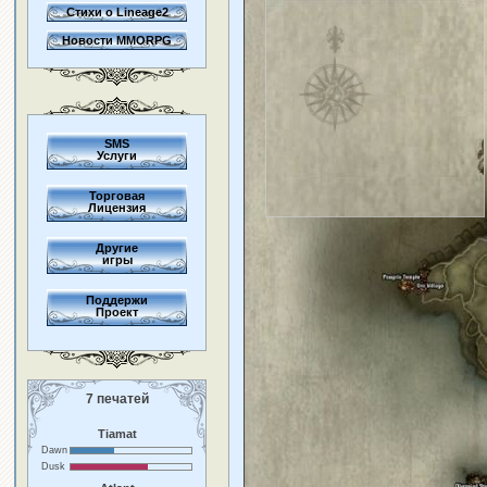
Стихи о Lineage2
Новости MMORPG
SMS
Услуги
Торговая
Лицензия
Другие
игры
Поддержи
Проект
7 печатей
Tiamat
Dawn
Dusk