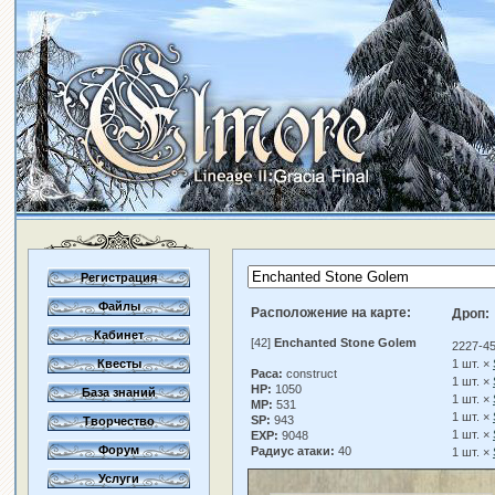
Регистрация
Файлы
Расположение на карте:
Дроп:
Кабинет
[42]
Enchanted Stone Golem
2227-45
Квесты
1 шт. ×
Раса:
construct
1 шт. ×
HP:
1050
База знаний
1 шт. ×
MP:
531
1 шт. ×
SP:
943
Творчество
1 шт. ×
EXP:
9048
Форум
Радиус атаки:
40
1 шт. ×
Услуги