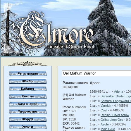
Регистрация
Файлы
Расположение
Дроп:
на карте:
Кабинет
3260-6641 шт. ×
Adena
- 10
[54]
Oel Mahum
Квесты
1 шт. ×
Berserker Blade Edg
Warrior
1 шт. ×
Samurai Longsword 
База знаний
1 шт. ×
Varnish
- 4.44053%
Раса:
humanoid
1 шт. ×
Coal
- 4.44053%
HP:
1621
Творчество
1 шт. ×
Recipe: Silver Arrow
-
MP:
861
Форум
SP:
1318
1 шт. ×
Oriharukon Ore
- 0.
EXP:
30442
1 шт. ×
Asofe
- 0.14802%
Услуги
Радиус атаки:
1 шт. ×
Mold Glue
- 0.14802