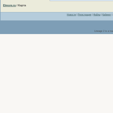
Elmore.ru
/ Карта
Новости
|
Регистрация
|
Файлы
|
Кабинет
|
Lineage 2 is a tr