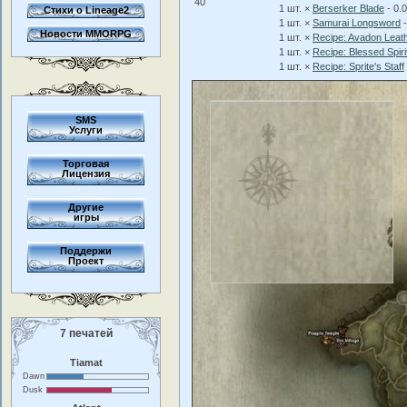
40
1 шт. ×
Berserker Blade
- 0.
Стихи о Lineage2
1 шт. ×
Samurai Longsword
-
Новости MMORPG
1 шт. ×
Recipe: Avadon Leat
1 шт. ×
Recipe: Blessed Spi
1 шт. ×
Recipe: Sprite's Staff
SMS
Услуги
Торговая
Лицензия
Другие
игры
Поддержи
Проект
7 печатей
Tiamat
Dawn
Dusk