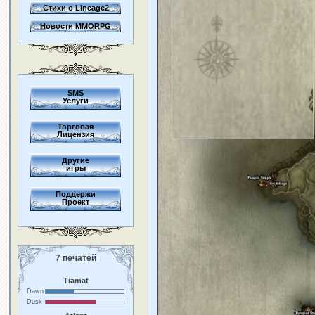
Стихи о Lineage2
Новости MMORPG
SMS
Услуги
Торговая
Лицензия
Другие
игры
Поддержи
Проект
7 печатей
Tiamat
Dawn
Dusk