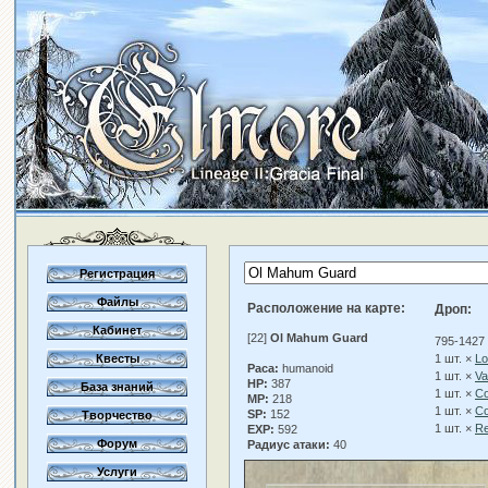
Регистрация
Файлы
Расположение на карте:
Дроп:
Кабинет
[22]
Ol Mahum Guard
795-1427
Квесты
1 шт. ×
Lo
Раса:
humanoid
1 шт. ×
Va
HP:
387
База знаний
1 шт. ×
Co
MP:
218
1 шт. ×
C
SP:
152
Творчество
1 шт. ×
Re
EXP:
592
Форум
Радиус атаки:
40
Услуги