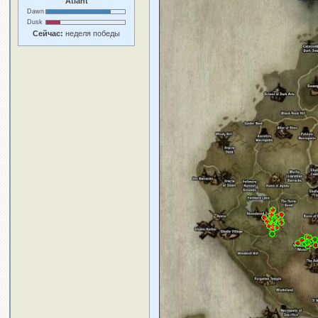
Atlant
Dawn
Dusk
Сейчас:
неделя победы