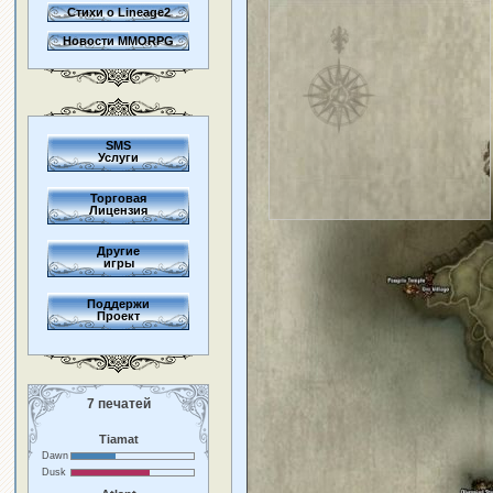
Стихи о Lineage2
Новости MMORPG
SMS
Услуги
Торговая
Лицензия
Другие
игры
Поддержи
Проект
7 печатей
Tiamat
Dawn
Dusk