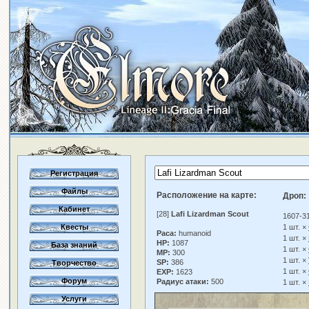
Регистрация
Файлы
Расположение на карте:
Дроп:
Кабинет
[28]
Lafi Lizardman Scout
1607-3
Квесты
1 шт. ×
Раса:
humanoid
1 шт. ×
HP:
1087
База знаний
1 шт. ×
MP:
300
1 шт. ×
SP:
386
Творчество
1 шт. ×
EXP:
1623
Форум
Радиус атаки:
500
1 шт. ×
Услуги