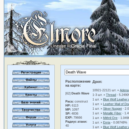
Регистрация
Файлы
Расположение
Дроп:
на карте:
Кабинет
10921-22121 шт. ×
Adena
[62]
Death Wave
Квесты
1-3 шт. ×
Thread
- 5.249
1 шт. ×
Blue Wolf Leather
Раса:
construct
База знаний
1 шт. ×
Leather Mail of D
HP:
6113
1 шт. ×
Silver Nugget
- 2.
MP:
1097
Творчество
1 шт. ×
Metallic Fiber
- 1.
SP:
4836
Форум
EXP:
79666
1 шт. ×
Mithril Ore
- 1.04
Радиус атаки:
1 шт. ×
Enria
- 0.08748%
Услуги
40
1 шт. ×
Blue Wolf Leather