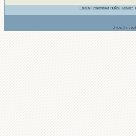
Новости
|
Регистрация
|
Файлы
|
Кабинет
|
Lineage 2 is a tr