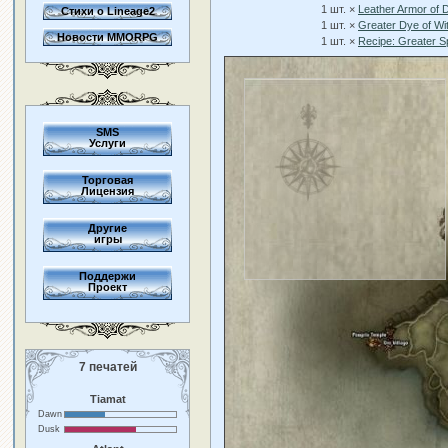
1 шт. ×
Leather Armor of
Стихи о Lineage2
1 шт. ×
Greater Dye of Wi
Новости MMORPG
1 шт. ×
Recipe: Greater 
SMS
Услуги
Торговая
Лицензия
Другие
игры
Поддержи
Проект
7 печатей
Tiamat
Dawn
Dusk