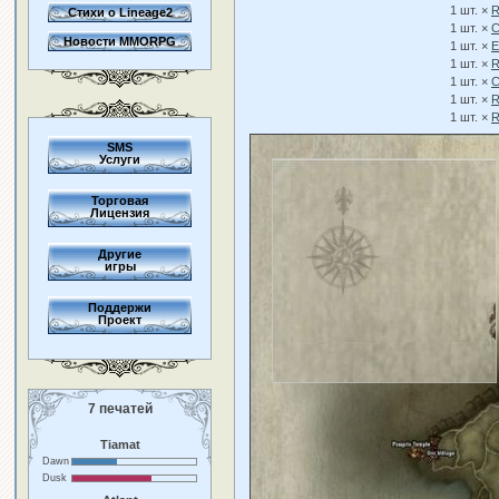
1 шт. ×
R
Стихи о Lineage2
1 шт. ×
C
Новости MMORPG
1 шт. ×
E
1 шт. ×
R
1 шт. ×
C
1 шт. ×
R
1 шт. ×
R
SMS
Услуги
Торговая
Лицензия
Другие
игры
Поддержи
Проект
7 печатей
Tiamat
Dawn
Dusk