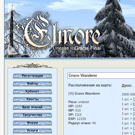
Регистрация
Файлы
Расположение на карте:
Дроп:
Кабинет
[45]
Grave Wanderer
2506-50
Квесты
1 шт. ×
T
Раса:
undead
1 шт. ×
E
HP:
1183
База знаний
1 шт. ×
C
MP:
610
1 шт. ×
C
SP:
1119
Творчество
1 шт. ×
S
EXP:
12159
Форум
Радиус атаки:
40
1 шт. ×
M
1 шт. ×
C
Услуги
1 шт. ×
T