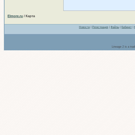
Elmore.ru
/ Карта
Новости
|
Регистрация
|
Файлы
|
Кабинет
|
Lineage 2 is a tr