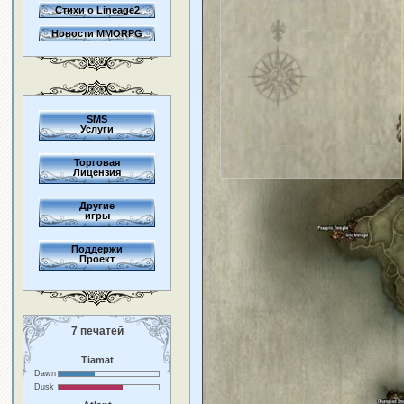
Стихи о Lineage2
Новости MMORPG
SMS
Услуги
Торговая
Лицензия
Другие
игры
Поддержи
Проект
7 печатей
Tiamat
Dawn
Dusk