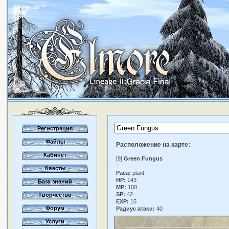
Регистрация
Файлы
Расположение на карте:
Кабинет
[9]
Green Fungus
Квесты
Раса:
plant
HP:
143
База знаний
MP:
100
SP:
42
Творчество
EXP:
15
Форум
Радиус атаки:
40
Услуги