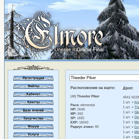
Регистрация
Файлы
Расположение на карте:
Дроп:
Кабинет
[48]
Theeder Piker
4541-9228
Квесты
1 шт. ×
Kn
Раса:
elemental
1 шт. ×
Th
HP:
2648
База знаний
1 шт. ×
Sil
MP:
692
1 шт. ×
De
SP:
1692
Творчество
1 шт. ×
Met
EXP:
16043
Форум
Радиус атаки:
80
1 шт. ×
Gre
1 шт. ×
Mit
Услуги
1 шт. ×
Kn