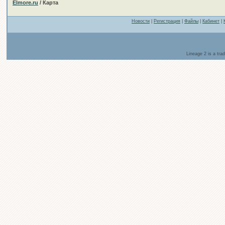
Elmore.ru
/ Карта
Новости
|
Регистрация
|
Файлы
|
Кабинет
|
Lineage 2 is a tr