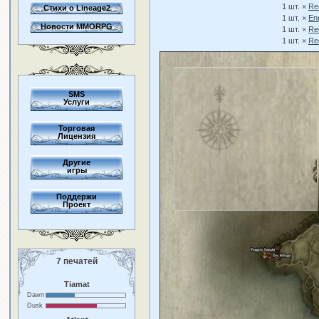
1 шт. ×
Re
Стихи о Lineage2
1 шт. ×
Enr
Новости MMORPG
1 шт. ×
Re
1 шт. ×
Re
SMS
Услуги
Торговая
Лицензия
Другие
игры
Поддержи
Проект
7 печатей
Tiamat
Dawn
Dusk