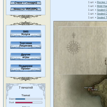
1 шт. ×
Recipe: 
Стихи о Lineage2
1 шт. ×
Mold Ha
Новости MMORPG
1 шт. ×
Sealed D
1 шт. ×
Sealed D
1 шт. ×
Sealed T
SMS
Услуги
Торговая
Лицензия
Другие
игры
Поддержи
Проект
7 печатей
Tiamat
Dawn
Dusk