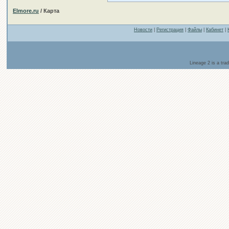
Elmore.ru
/ Карта
Новости
|
Регистрация
|
Файлы
|
Кабинет
|
Lineage 2 is a tr