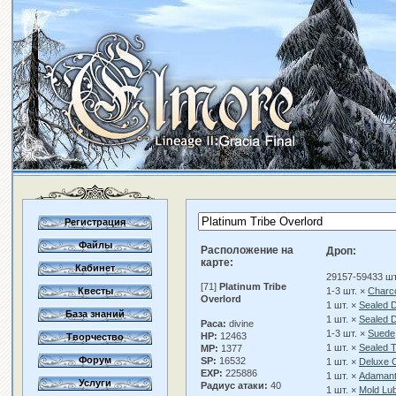
Регистрация
Файлы
Расположение на
Дроп:
карте:
Кабинет
29157-59433 шт
[71]
Platinum Tribe
Квесты
1-3 шт. ×
Charc
Overlord
1 шт. ×
Sealed D
База знаний
1 шт. ×
Sealed D
Раса:
divine
1-3 шт. ×
Suede
HP:
12463
Творчество
1 шт. ×
Sealed T
MP:
1377
Форум
SP:
16532
1 шт. ×
Deluxe 
EXP:
225886
1 шт. ×
Adamant
Услуги
Радиус атаки:
40
1 шт. ×
Mold Lub