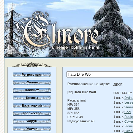
Регистрация
Файлы
Расположение на карте:
Дроп:
Кабинет
[32]
Hatu Dire Wolf
568-1143 шт.
Квесты
1 шт. ×
Divin
Раса:
animal
1 шт. ×
Lesse
HP:
334
База знаний
1 шт. ×
Varni
MP:
358
1 шт. ×
Coal
-
SP:
152
Творчество
1 шт. ×
Recip
EXP:
2849
Форум
Радиус атаки:
40
1 шт. ×
Coke
1 шт. ×
Stone 
Услуги
1 шт. ×
Blesse