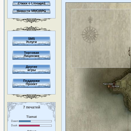
Стихи о Lineage2
Новости MMORPG
SMS
Услуги
Торговая
Лицензия
Другие
игры
Поддержи
Проект
7 печатей
Tiamat
Dawn
Dusk