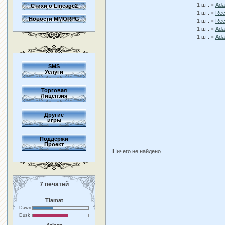
1 шт. ×
Ada
Стихи о Lineage2
1 шт. ×
Rec
Новости MMORPG
1 шт. ×
Rec
1 шт. ×
Ada
1 шт. ×
Ada
SMS
Услуги
Торговая
Лицензия
Другие
игры
Поддержи
Проект
Ничего не найдено...
7 печатей
Tiamat
Dawn
Dusk