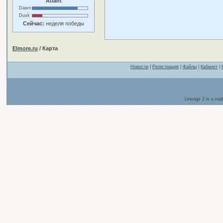
Atlant
Dawn
Dusk
Сейчас:
неделя победы
Elmore.ru
/ Карта
Новости
|
Регистрация
|
Файлы
|
Кабинет
|
Lineage 2 is a tr