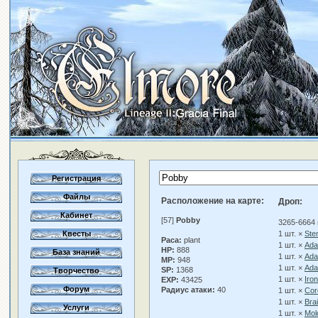
Регистрация
Файлы
Расположение на карте:
Дроп:
Кабинет
[57]
Pobby
3265-6664 
Квесты
1 шт. ×
Ste
Раса:
plant
1 шт. ×
Ada
HP:
888
База знаний
1 шт. ×
Ada
MP:
948
1 шт. ×
Ada
SP:
1368
Творчество
1 шт. ×
Iro
EXP:
43425
Форум
Радиус атаки:
40
1 шт. ×
Cor
1 шт. ×
Bra
Услуги
1 шт. ×
Mol