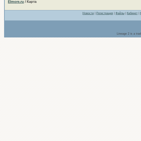
Elmore.ru
/ Карта
Новости
|
Регистрация
|
Файлы
|
Кабинет
|
Lineage 2 is a tr