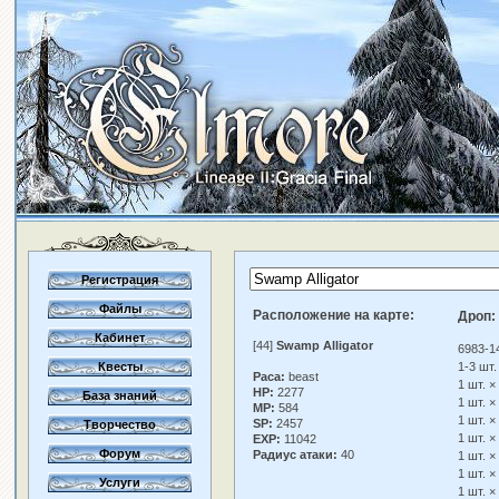
Регистрация
Файлы
Расположение на карте:
Дроп:
Кабинет
[44]
Swamp Alligator
6983-1
Квесты
1-3 шт.
Раса:
beast
1 шт. ×
HP:
2277
База знаний
1 шт. ×
MP:
584
1 шт. ×
SP:
2457
Творчество
1 шт. ×
EXP:
11042
Форум
Радиус атаки:
40
1 шт. ×
1 шт. ×
Услуги
1 шт. ×