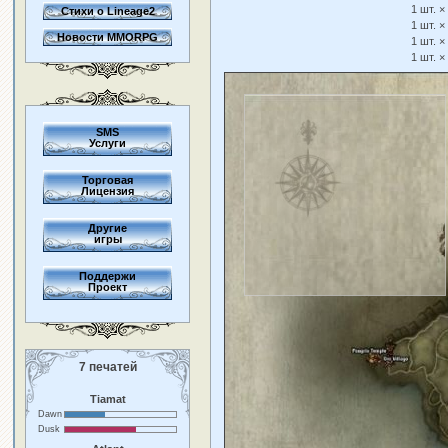
1 шт. ×
Стихи о Lineage2
1 шт. ×
Новости MMORPG
1 шт. ×
1 шт. ×
SMS
Услуги
Торговая
Лицензия
Другие
игры
Поддержи
Проект
7 печатей
Tiamat
Dawn
Dusk