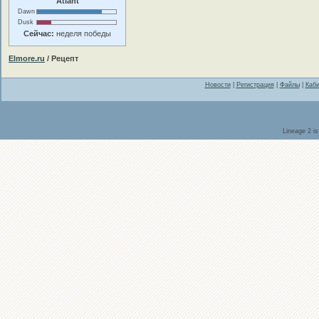
Atlant
Dawn
Dusk
Сейчас:
неделя победы
Elmore.ru
/ Рецепт
Новости
|
Регистрация
|
Файлы
|
Каби
Lineage 2 i