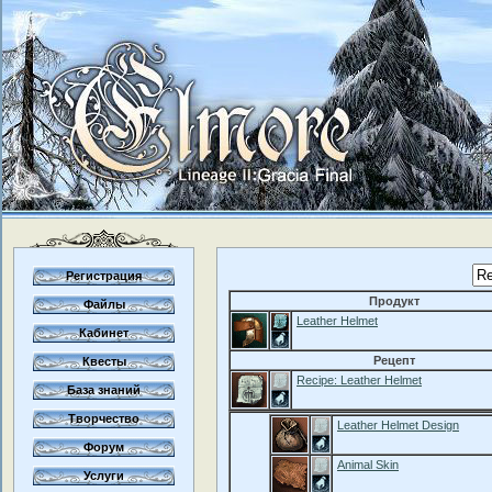
Регистрация
Продукт
Файлы
Leather Helmet
Кабинет
Рецепт
Квесты
Recipe: Leather Helmet
База знаний
Творчество
Leather Helmet Design
Форум
Animal Skin
Услуги