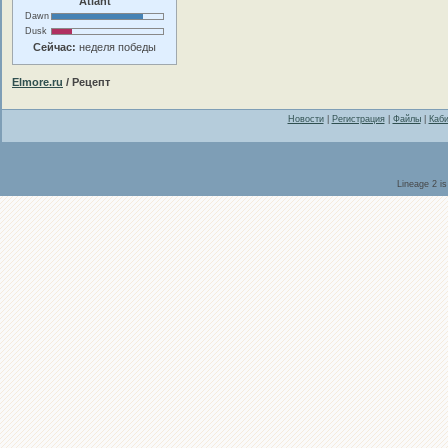
Atlant
Dawn
Dusk
Сейчас:
неделя победы
Elmore.ru
/ Рецепт
Новости
|
Регистрация
|
Файлы
|
Каби
Lineage 2 i