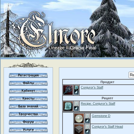
Регистрация
Продукт
Файлы
Conjuror's Staff
Кабинет
Рецепт
Квесты
Recipe: Conjuror's Staff
База знаний
Творчество
Gemstone D
Форум
Conjuror's Staff Head
Услуги