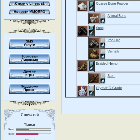
Стихи о Lineage2
Coarse Bone Powder
Новости MMORPG
Animal Bone
Steel
Iron Ore
SMS
Услуги
Varnish
Торговая
Лицензия
Braided Hemp
Другие
игры
Stem
Поддержи
Crystal: D Grade
Проект
7 печатей
Tiamat
Dawn
Dusk