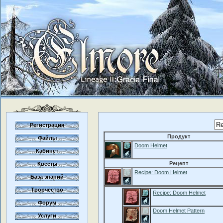
Регистрация
Продукт
Файлы
Doom Helmet
Кабинет
Рецепт
Квесты
Recipe: Doom Helmet
База знаний
Творчество
Recipe: Doom Helmet
Форум
Doom Helmet Pattern
Услуги