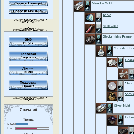
Стихи о Lineage2
Maestro Mold
Новости MMORPG
Asofe
Mold Glue
Blacksmith's Frame
SMS
Услуги
Varnish of Pur
Торговая
Лицензия
Coars
Другие
игры
Поддержи
Stone 
Проект
Varni
Silver Mold
7 печатей
Coke
Tiamat
Dawn
Dusk