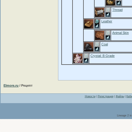
Thread
Leather
Animal Skin
Coal
Crystal: B Grade
Elmore.ru
/ Рецепт
Новости
|
Регистрация
|
Файлы
|
Каби
Lineage 2 i