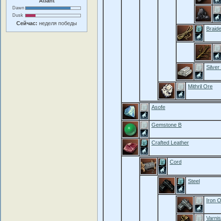
Atlant
Dawn
Dusk
Сейчас:
неделя победы
Braid
Silver
Mithril Ore
Asofe
Gemstone B
Crafted Leather
Cord
Steel
Iron 
Varni