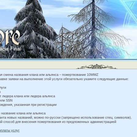
ая смена названия клана или альянса – пожертвование 10WMZ
авке заявки на выполнение этой услуги обязательно укажите следующие данные:
луги
р
т лидера клана или лидера альянса
 или SSN
ождения, указанная при регистрации
 название клана или альянса
анта новых названий, можно по-русски (запрещено использование спец. символов).
ый способ для внесения пожертвования из предложенных администрацией
оплаты услуг