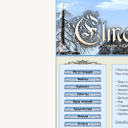
2 Быстр
Регистрация
При отпр
Файлы
– Вид ус
– Серве
Кабинет
– Аккаун
– Почта
Квесты
– Дата р
База знаний
– Ник
– Старое
Творчество
– 3 вари
– Удобн
Форум
Способ 
Услуги