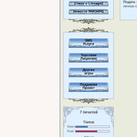
Подать 
Стихи о Lineage2
личное 
Новости MMORPG
SMS
Услуги
Торговая
Лицензия
Другие
игры
Поддержи
Проект
7 печатей
Tiamat
Dawn
Dusk