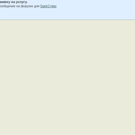
заявку на услугу.
сообщение на форуме для
DarkCyber