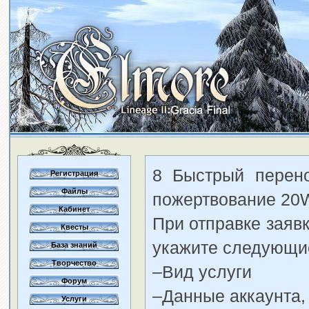
8 Быстрый перено
Регистрация
Файлы
пожертвование 2
Кабинет
При отправке заяв
Квесты
укажите следующи
База знаний
Творчество
–Вид услуги
Форум
–Данные аккаунта,
Услуги