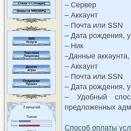
– Сервер
Стихи о Lineage2
Новости MMORPG
– Аккаунт
– Почта или SSN
– Дата рождения, 
SMS
Услуги
– Ник
Торговая
–Данные аккаунта,
Лицензия
– Аккаунт
Другие
игры
– Почта или SSN
Поддержи
Проект
– Дата рождения, 
– Удобный спос
предложенных адм
7 печатей
Tiamat
Dawn
Способ оплаты усл
Dusk