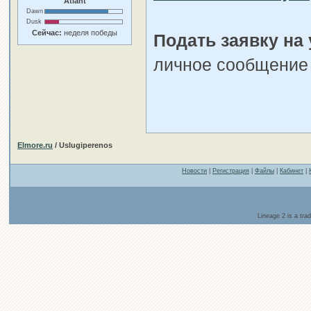
Atlant
Dawn
Dusk
Сейчас:
неделя победы
Подать заявку на 
личное сообщение
Elmore.ru
/ Uslugiperenos
Новости
|
Регистрация
|
Файлы
|
Кабинет
|
Lineage 2 is a tr