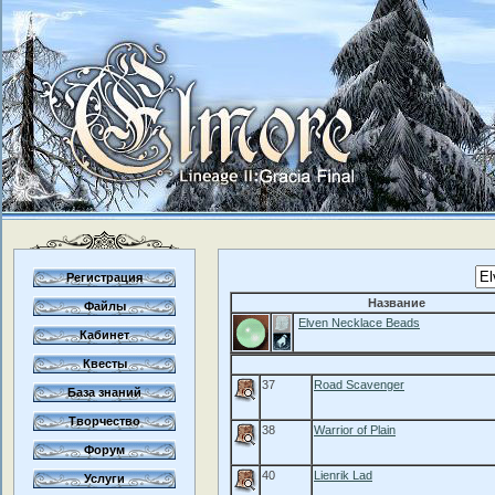
Регистрация
Название
Файлы
Elven Necklace Beads
Кабинет
Квесты
37
Road Scavenger
База знаний
Творчество
38
Warrior of Plain
Форум
40
Lienrik Lad
Услуги