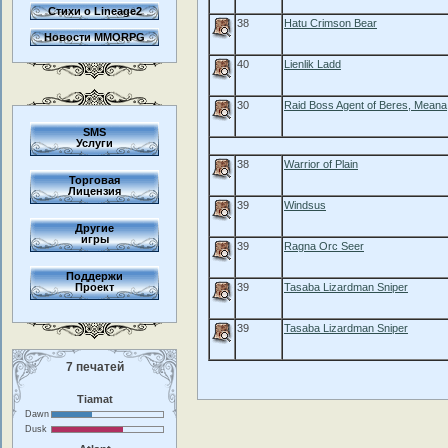
Стихи о Lineage2
38
Hatu Crimson Bear
Новости MMORPG
40
Lienlik Ladd
30
Raid Boss Agent of Beres, Meana
SMS
Услуги
38
Warrior of Plain
Торговая
Лицензия
39
Windsus
Другие
игры
39
Ragna Orc Seer
Поддержи
Проект
39
Tasaba Lizardman Sniper
39
Tasaba Lizardman Sniper
7 печатей
Tiamat
Dawn
Dusk