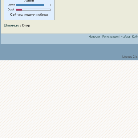
Atlant
Dawn
Dusk
Сейчас:
неделя победы
Elmore.ru
/ Drop
Новости
|
Регистрация
|
Файлы
|
Каби
Lineage 2 i