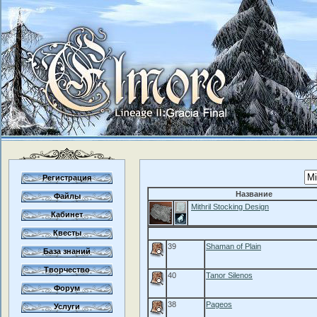
Регистрация
Название
Файлы
Mithril Stocking Design
Кабинет
Квесты
39
Shaman of Plain
База знаний
Творчество
40
Tanor Silenos
Форум
38
Pageos
Услуги