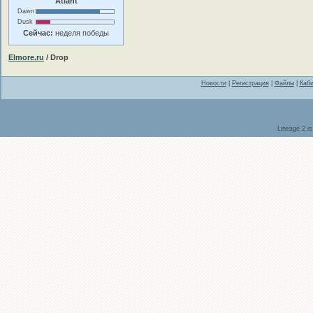
Atlant
Dawn
Dusk
Сейчас:
неделя победы
Elmore.ru
/ Drop
Новости
|
Регистрация
|
Файлы
|
Каби
Lineage 2 i