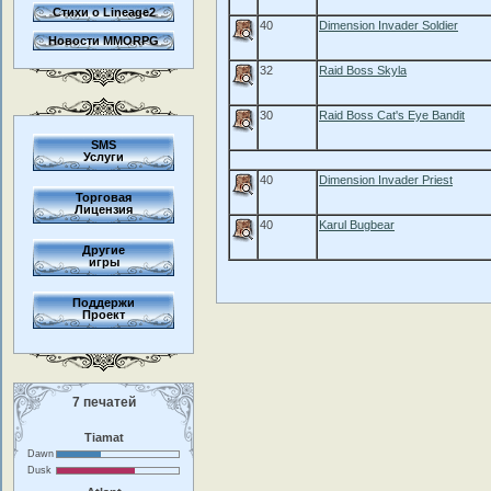
Стихи о Lineage2
40
Dimension Invader Soldier
Новости MMORPG
32
Raid Boss Skyla
30
Raid Boss Cat's Eye Bandit
SMS
Услуги
40
Dimension Invader Priest
Торговая
Лицензия
40
Karul Bugbear
Другие
игры
Поддержи
Проект
7 печатей
Tiamat
Dawn
Dusk