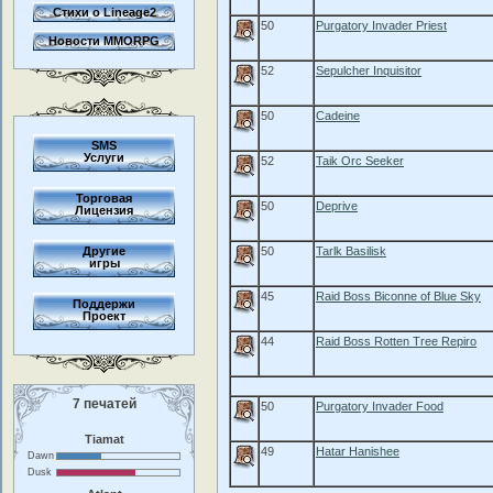
Стихи о Lineage2
50
Purgatory Invader Priest
Новости MMORPG
52
Sepulcher Inquisitor
50
Cadeine
SMS
Услуги
52
Taik Orc Seeker
Торговая
50
Deprive
Лицензия
Другие
50
Tarlk Basilisk
игры
45
Raid Boss Biconne of Blue Sky
Поддержи
Проект
44
Raid Boss Rotten Tree Repiro
7 печатей
50
Purgatory Invader Food
Tiamat
49
Hatar Hanishee
Dawn
Dusk