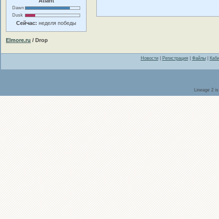
Atlant
Dawn
Dusk
Сейчас:
неделя победы
Elmore.ru
/ Drop
Новости
|
Регистрация
|
Файлы
|
Каби
Lineage 2 i