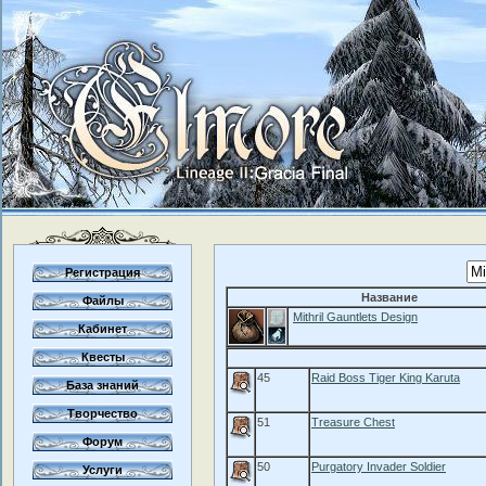
Регистрация
Название
Файлы
Mithril Gauntlets Design
Кабинет
Квесты
45
Raid Boss Tiger King Karuta
База знаний
Творчество
51
Treasure Chest
Форум
50
Purgatory Invader Soldier
Услуги