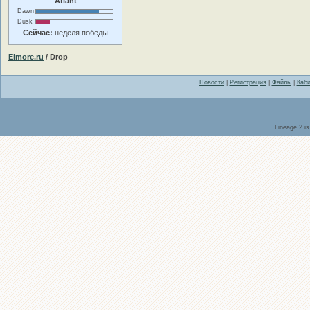
Atlant
Dawn
Dusk
Сейчас:
неделя победы
Elmore.ru
/ Drop
Новости
|
Регистрация
|
Файлы
|
Каби
Lineage 2 i