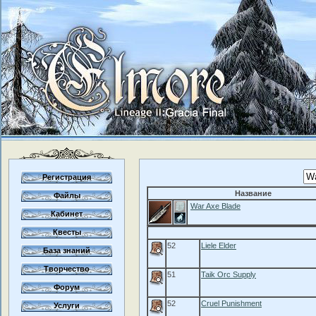
Регистрация
Название
Файлы
War Axe Blade
Кабинет
Квесты
52
Liele Elder
База знаний
Творчество
51
Taik Orc Supply
Форум
52
Cruel Punishment
Услуги