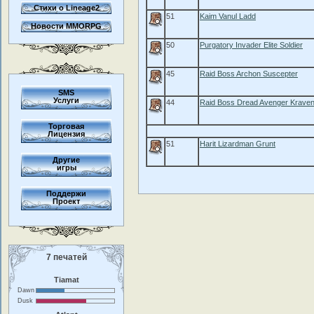
Стихи о Lineage2
51
Kaim Vanul Ladd
Новости MMORPG
50
Purgatory Invader Elite Soldier
45
Raid Boss Archon Suscepter
SMS
Услуги
44
Raid Boss Dread Avenger Krave
Торговая
Лицензия
51
Harit Lizardman Grunt
Другие
игры
Поддержи
Проект
7 печатей
Tiamat
Dawn
Dusk